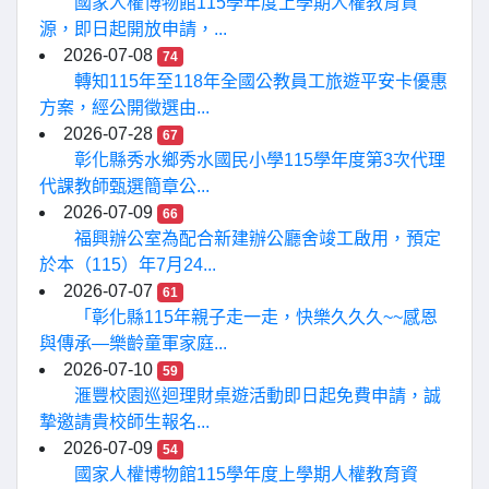
國家人權博物館115學年度上學期人權教育資
源，即日起開放申請，...
2026-07-08
74
轉知115年至118年全國公教員工旅遊平安卡優惠
方案，經公開徵選由...
2026-07-28
67
彰化縣秀水鄉秀水國民小學115學年度第3次代理
代課教師甄選簡章公...
2026-07-09
66
福興辦公室為配合新建辦公廳舍竣工啟用，預定
於本（115）年7月24...
2026-07-07
61
「彰化縣115年親子走一走，快樂久久久~~感恩
與傳承—樂齡童軍家庭...
2026-07-10
59
滙豐校園巡迴理財桌遊活動即日起免費申請，誠
摯邀請貴校師生報名...
2026-07-09
54
國家人權博物館115學年度上學期人權教育資