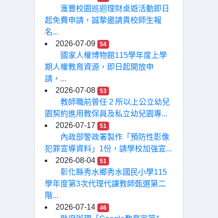
滙豐校園巡迴理財桌遊活動即日
起免費申請，誠摯邀請貴校師生報
名...
2026-07-09
54
國家人權博物館115學年度上學
期人權教育資源，即日起開放申
請，...
2026-07-08
53
教師職前曾任 2 所以上公立幼兒
園契約進用教保員及私立幼兒園專...
2026-07-17
51
內政部警政署製作「預防性影像
犯罪宣導資料」1份，請學校加強宣...
2026-08-04
51
彰化縣秀水鄉秀水國民小學115
學年度第3次代理代課教師甄選第二
階...
2026-07-14
46