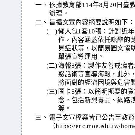
一、
依據教育部114年8月20日臺教學
辦理。
二、
旨揭文宣內容摘要說明如下：
(一)
懶人包1套10張：針對近
作，內容涵蓋依托咪酯的
見症狀等，以簡易圖文協
單張宣導運用。
(二)
海報8張：製作友善戒癮
惑話術等宣導海報，此外
將面對的經濟困境與危害製
(三)
圖卡5張：以簡明扼要的
念，包括新興毒品、網路
等。
三、
電子文宣檔案皆已公告至教育
（https://enc.moe.edu.t