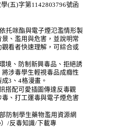
(五)字第1142803796號函
年依托咪酯與電子煙氾濫情形製
背景、濫用與危害，並說明常
助觀看者快速理解，可綜合或
者環境、防制新興毒品、拒絕誘
，將涉毒學生輕視毒品成癮性
成3、4格漫畫。
資訊搭配可愛插圖傳達反毒觀
涉毒、打工運毒與電子煙危害
部防制學生藥物濫用資源網
w/home）/反毒知識/下載專