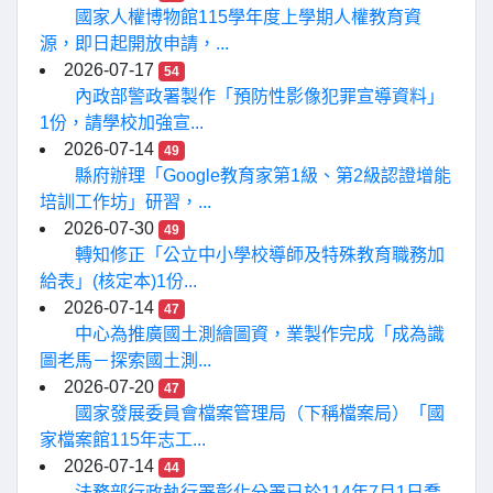
國家人權博物館115學年度上學期人權教育資
源，即日起開放申請，...
2026-07-17
54
內政部警政署製作「預防性影像犯罪宣導資料」
1份，請學校加強宣...
2026-07-14
49
縣府辦理「Google教育家第1級、第2級認證增能
培訓工作坊」研習，...
2026-07-30
49
轉知修正「公立中小學校導師及特殊教育職務加
給表」(核定本)1份...
2026-07-14
47
中心為推廣國土測繪圖資，業製作完成「成為識
圖老馬－探索國土測...
2026-07-20
47
國家發展委員會檔案管理局（下稱檔案局）「國
家檔案館115年志工...
2026-07-14
44
法務部行政執行署彰化分署已於114年7月1日喬