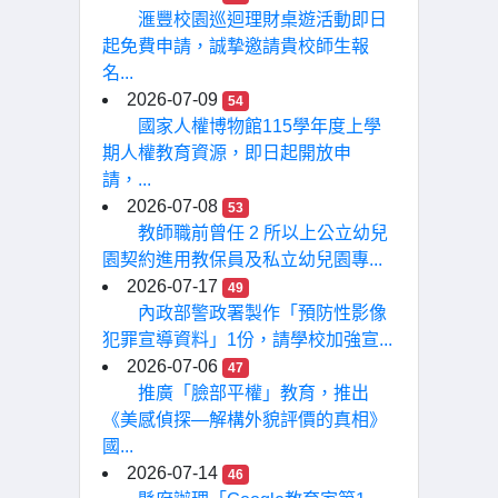
滙豐校園巡迴理財桌遊活動即日
起免費申請，誠摯邀請貴校師生報
名...
2026-07-09
54
國家人權博物館115學年度上學
期人權教育資源，即日起開放申
請，...
2026-07-08
53
教師職前曾任 2 所以上公立幼兒
園契約進用教保員及私立幼兒園專...
2026-07-17
49
內政部警政署製作「預防性影像
犯罪宣導資料」1份，請學校加強宣...
2026-07-06
47
推廣「臉部平權」教育，推出
《美感偵探—解構外貌評價的真相》
國...
2026-07-14
46