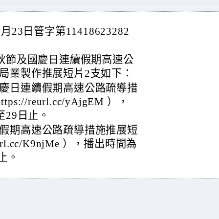
3日管字第11418623282
中秋節及國慶日連續假期高速公
局業製作推展短片2支如下：
國慶日連續假期高速公路疏導措
//reurl.cc/yAjgEM ），
至29日止。
續假期高速公路疏導措施推展短
url.cc/K9njMe ），播出時間為
日止。