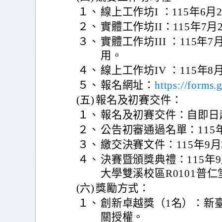
１、
線上工作坊I ：115年6
２、
實體工作坊II：115年7
３、
實體工作坊III ：115年7
用。
４、
線上工作坊IV ：115年
５、
報名網址：
https://form
(五)
報名及初賽交件：
１、
報名及初賽交件：自即日
２、
公告初審通過名單：115
３、
繳交決賽文件：115年9
４、
決賽暨頒獎典禮：115年
大學雙溪校區R0101普仁
(六)
獎勵方式：
１、
創新卓越獎（1名）：新臺幣15
關授權。