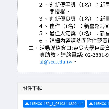
２、
創新優等獎（1名）：新臺幣8,
關授權。
３、
創新優良獎（1名）：新臺
４、
佳作（1名）：新臺幣3,0
５、
最佳人氣獎（1名）：新臺幣
６、
詳細內容請參閱附件競賽
二、
活動聯絡窗口:東吳大學巨量
貞助教，連絡電話: 02-2881-
ai@scu.edu.tw
。
附件下載
115HC01159_1_05103116890.pdf
115HC011