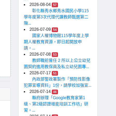
2026-08-04
57
彰化縣秀水鄉秀水國民小學115
學年度第3次代理代課教師甄選第二
階...
2026-07-09
54
國家人權博物館115學年度上學
期人權教育資源，即日起開放申
請，...
2026-07-08
53
教師職前曾任 2 所以上公立幼兒
園契約進用教保員及私立幼兒園專...
2026-07-17
51
內政部警政署製作「預防性影像
犯罪宣導資料」1份，請學校加強宣...
2026-07-14
46
縣府辦理「Google教育家第1
級、第2級認證增能培訓工作坊」研
習，...