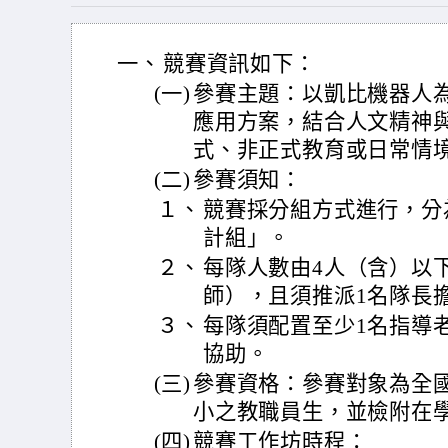
一、
競賽資訊如下：
(一)
參賽主題：以凱比機器人
應用方案，結合人文精神
式、非正式教育或日常情
(二)
參賽須知：
１、
競賽採分組方式進行，分
計組」。
２、
每隊人數由4人（含）以
師），且須推派1名隊長
３、
每隊須配置至少1名指導
協助。
(三)
參賽資格：參賽對象為全
小之教職員生，並檢附在
(四)
競賽工作坊時程：