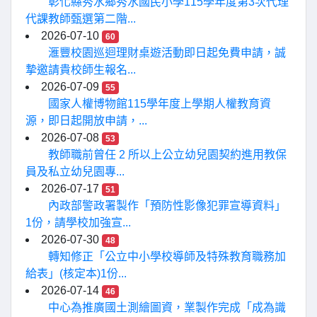
彰化縣秀水鄉秀水國民小學115學年度第3次代理
代課教師甄選第二階...
2026-07-10
60
滙豐校園巡迴理財桌遊活動即日起免費申請，誠
摯邀請貴校師生報名...
2026-07-09
55
國家人權博物館115學年度上學期人權教育資
源，即日起開放申請，...
2026-07-08
53
教師職前曾任 2 所以上公立幼兒園契約進用教保
員及私立幼兒園專...
2026-07-17
51
內政部警政署製作「預防性影像犯罪宣導資料」
1份，請學校加強宣...
2026-07-30
48
轉知修正「公立中小學校導師及特殊教育職務加
給表」(核定本)1份...
2026-07-14
46
中心為推廣國土測繪圖資，業製作完成「成為識