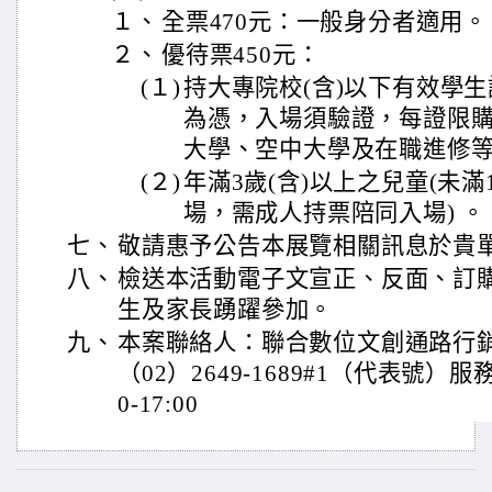
１、
全票470元：一般身分者適用。
２、
優待票450元：
(１)
持大專院校(含)以下有效學
為憑，入場須驗證，每證限
大學、空中大學及在職進修
(２)
年滿3歲(含)以上之兒童(未
場，需成人持票陪同入場) 。
七、
敬請惠予公告本展覽相關訊息於貴
八、
檢送本活動電子文宣正、反面、訂
生及家長踴躍參加。
九、
本案聯絡人：聯合數位文創通路行銷
（02）2649-1689#1（代表號）
0-17:00