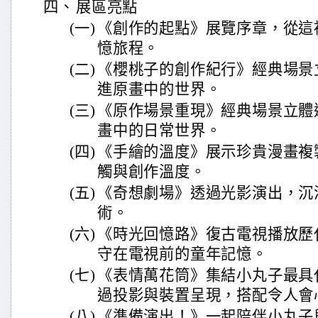
四、
展區亮點
(一)
《創作的起點》展覽序章，從這
憶旅程。
(二)
《櫻桃子的創作紀行》經典場景
進原畫中的世界。
(三)
《原作場景重現》經典場景立體
畫中的日常世界。
(四)
《手繪的溫度》展示珍貴漫畫複
觸與創作溫度。
(五)
《奇想劇場》透過光影演出，沉
術。
(六)
《時光回憶路》復古電視播放歷
守在電視前的童年記憶。
(七)
《表情萬花筒》集結小丸子最具
過投影與裝置呈現，搭配令人會
(八)
《準備演出！》一起陪伴小丸子