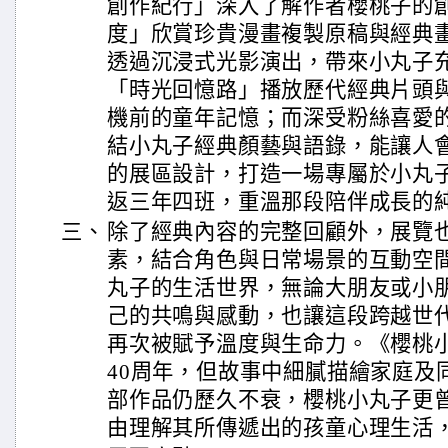
創作紀行」深入了解作者櫻桃子的
度」欣賞珍貴漫畫複製原稿與經典
透過沉浸式光影演出，帶來小丸子
「時光回憶路」播放歷代經典片頭
機前的童年記憶；而深受粉絲喜愛
結小丸子經典顏藝與語錄，能讓人
的展區設計，打造一場專屬於小丸
返三年四班，重溫那段陪伴成長的
三、
除了經典內容的完整回顧外，展覽
素，結合角色與日常場景的互動空
丸子的生活世界，無論大朋友或小
己的共鳴與感動，也讓這段跨越世
再次被賦予溫度與生命力。《櫻桃
40周年，但故事中細膩描繪家庭及
部作品仍歷久不衰，櫻桃小丸子更
由理解其所傳遞出的孩童心理生活