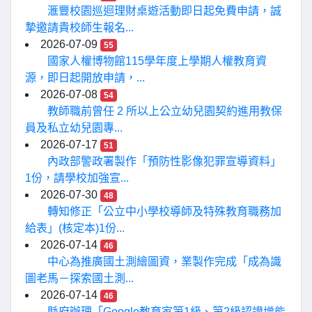
滙豐校園巡迴理財桌遊活動即日起免費申請，誠
摯邀請貴校師生報名...
2026-07-09
55
國家人權博物館115學年度上學期人權教育資
源，即日起開放申請，...
2026-07-08
54
教師職前曾任 2 所以上公立幼兒園契約進用教保
員及私立幼兒園專...
2026-07-17
51
內政部警政署製作「預防性影像犯罪宣導資料」
1份，請學校加強宣...
2026-07-30
48
轉知修正「公立中小學校導師及特殊教育職務加
給表」(核定本)1份...
2026-07-14
46
中心為推廣國土測繪圖資，業製作完成「成為識
圖老馬－探索國土測...
2026-07-14
46
縣府辦理「Google教育家第1級、第2級認證增能