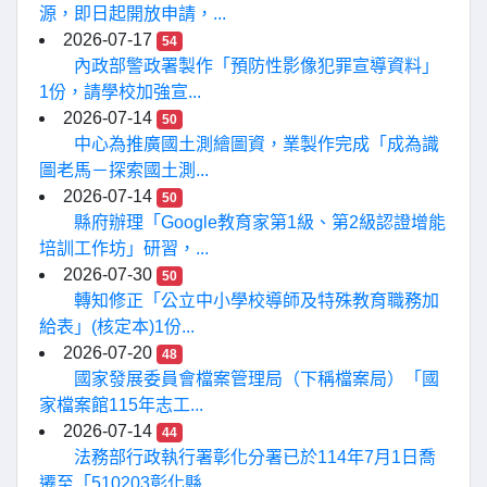
源，即日起開放申請，...
2026-07-17
54
內政部警政署製作「預防性影像犯罪宣導資料」
1份，請學校加強宣...
2026-07-14
50
中心為推廣國土測繪圖資，業製作完成「成為識
圖老馬－探索國土測...
2026-07-14
50
縣府辦理「Google教育家第1級、第2級認證增能
培訓工作坊」研習，...
2026-07-30
50
轉知修正「公立中小學校導師及特殊教育職務加
給表」(核定本)1份...
2026-07-20
48
國家發展委員會檔案管理局（下稱檔案局）「國
家檔案館115年志工...
2026-07-14
44
法務部行政執行署彰化分署已於114年7月1日喬
遷至「510203彰化縣...