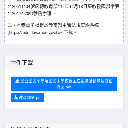
1120511104
號函轉教育部
112
年
12
月
18
日臺教授國部字第
1120174338D
號函辦理。
二、本案電子檔得於教育部主管法規查詢系統
(https://edu. law.moe.gov.tw/)
下載。
附件下載
公立國民小學及國民中學校長主任甄選儲訓辦法修正
條文.odt
教育部令.pdf