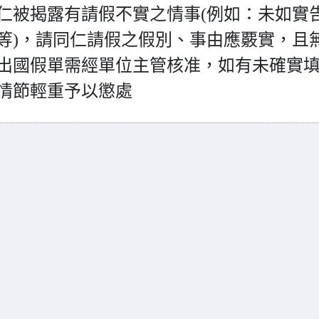
仁被揭露有請假不實之情事(例如：未如實
等)，請同仁請假之假別、事由應覈實，且
出國假單需經單位主管核准，如有未確實
情節輕重予以懲處