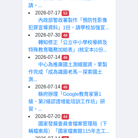
請，...
2026-07-17
52
內政部警政署製作「預防性影像
犯罪宣導資料」1份，請學校加強宣...
2026-07-30
48
轉知修正「公立中小學校導師及
特殊教育職務加給表」(核定本)1份...
2026-07-14
46
中心為推廣國土測繪圖資，業製
作完成「成為識圖老馬－探索國土
測...
2026-07-14
46
縣府辦理「Google教育家第1
級、第2級認證增能培訓工作坊」研
習，...
2026-07-20
44
國家發展委員會檔案管理局（下
稱檔案局）「國家檔案館115年志工...