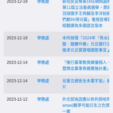
2023-12-19
學務處
新住民宣導第16任總統副總
第11屆立法委員選舉，奧運
羽球國手王齊麟及李洋拍攝
們都IN!得分篇」電視宣導影
經翻譯為多國語言版本
2023-12-19
學務處
本所辦理「2024年『秀水迎
龍．龍騰吟春』元旦健行活
徵求元旦寶寶唱國歌事宜
2023-12-14
學務處
「推行童軍教育績優個人、
暨傑出童軍表揚實施計畫」
2023-12-14
學務處
兒童交通安全多重宇宙」系
片
2023-12-12
學務處
外交部為因應以色列與哈瑪斯
amas)戰爭可能衍生之仇恨
一案