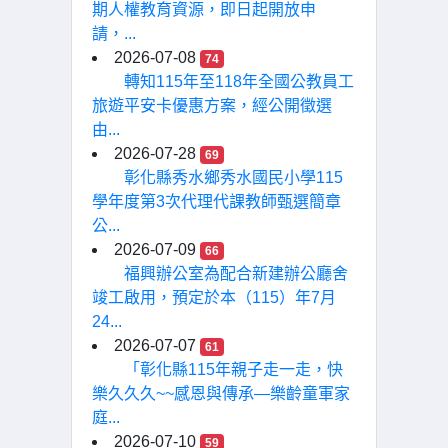
期人權教育資源，即日起開放申
請，...
2026-07-08
74
轉知115年至118年全國公教員工
旅遊平安卡優惠方案，經公開徵選
由...
2026-07-28
69
彰化縣秀水鄉秀水國民小學115
學年度第3次代理代課教師甄選簡章
公...
2026-07-09
66
福興辦公室為配合新建辦公廳舍
竣工啟用，預定於本（115）年7月
24...
2026-07-07
61
「彰化縣115年親子走一走，快
樂久久久~~感恩與傳承—樂齡童軍家
庭...
2026-07-10
59