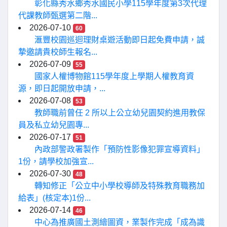
彰化縣秀水鄉秀水國民小學115學年度第3次代理
代課教師甄選第二階...
2026-07-10
60
滙豐校園巡迴理財桌遊活動即日起免費申請，誠
摯邀請貴校師生報名...
2026-07-09
55
國家人權博物館115學年度上學期人權教育資
源，即日起開放申請，...
2026-07-08
53
教師職前曾任 2 所以上公立幼兒園契約進用教保
員及私立幼兒園專...
2026-07-17
51
內政部警政署製作「預防性影像犯罪宣導資料」
1份，請學校加強宣...
2026-07-30
48
轉知修正「公立中小學校導師及特殊教育職務加
給表」(核定本)1份...
2026-07-14
46
中心為推廣國土測繪圖資，業製作完成「成為識