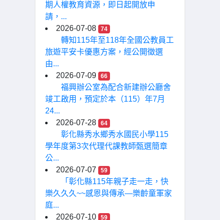
期人權教育資源，即日起開放申
請，...
2026-07-08
74
轉知115年至118年全國公教員工
旅遊平安卡優惠方案，經公開徵選
由...
2026-07-09
66
福興辦公室為配合新建辦公廳舍
竣工啟用，預定於本（115）年7月
24...
2026-07-28
64
彰化縣秀水鄉秀水國民小學115
學年度第3次代理代課教師甄選簡章
公...
2026-07-07
59
「彰化縣115年親子走一走，快
樂久久久~~感恩與傳承—樂齡童軍家
庭...
2026-07-10
59