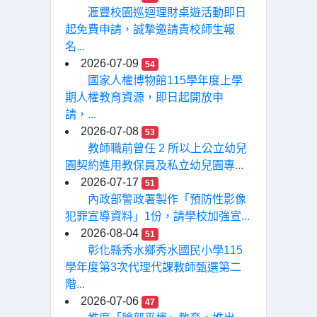
滙豐校園巡迴理財桌遊活動即日
起免費申請，誠摯邀請貴校師生報
名...
2026-07-09
54
國家人權博物館115學年度上學
期人權教育資源，即日起開放申
請，...
2026-07-08
53
教師職前曾任 2 所以上公立幼兒
園契約進用教保員及私立幼兒園專...
2026-07-17
51
內政部警政署製作「預防性影像
犯罪宣導資料」1份，請學校加強宣...
2026-08-04
51
彰化縣秀水鄉秀水國民小學115
學年度第3次代理代課教師甄選第二
階...
2026-07-06
47