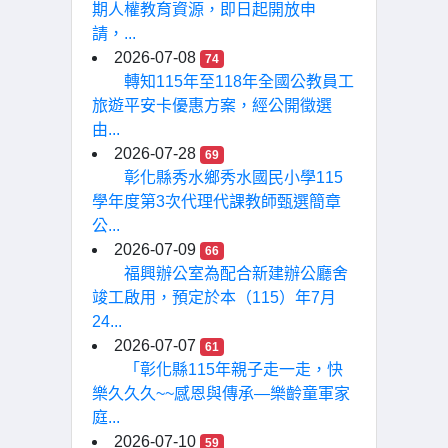
期人權教育資源，即日起開放申
請，...
2026-07-08
74
轉知115年至118年全國公教員工
旅遊平安卡優惠方案，經公開徵選
由...
2026-07-28
69
彰化縣秀水鄉秀水國民小學115
學年度第3次代理代課教師甄選簡章
公...
2026-07-09
66
福興辦公室為配合新建辦公廳舍
竣工啟用，預定於本（115）年7月
24...
2026-07-07
61
「彰化縣115年親子走一走，快
樂久久久~~感恩與傳承—樂齡童軍家
庭...
2026-07-10
59